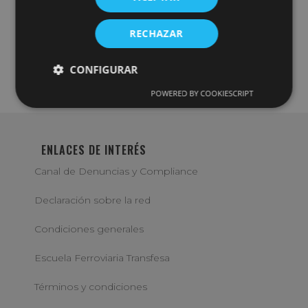
formativos más consolidados y reconocidos
dentro del sector. […]
RECHAZAR
Leer más…
CONFIGURAR
06/02/2026
POWERED BY COOKIESCRIPT
ENLACES DE INTERÉS
Canal de Denuncias y Compliance
Declaración sobre la red
Condiciones generales
Escuela Ferroviaria Transfesa
Términos y condiciones