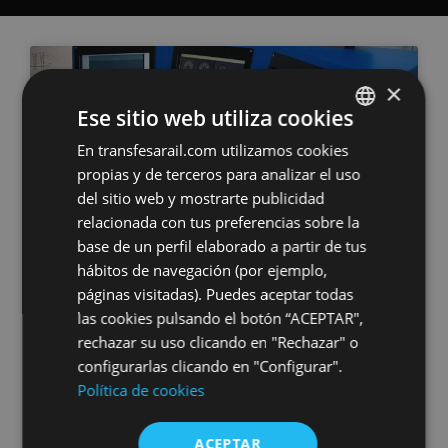
×
Ese sitio web utiliza cookies
En transfesarail.com utilizamos cookies
SPANISH
propias y de terceros para analizar el uso
INGLES
del sitio web y mostrarte publicidad
relacionada con tus preferencias sobre la
base de un perfil elaborado a partir de tus
Abierto plazo de inscripción
hábitos de navegación (por ejemplo,
páginas visitadas). Puedes aceptar todas
para la 19ª Edición del Curso
las cookies pulsando el botón “ACEPTAR",
homologado de Maquinista
rechazar su uso clicando en "Rechazar" o
Ferroviario
configurarlas clicando en "Configurar".
Política de cookies
El próximo 5 de octubre comenzará en Madrid
la 19ª edición del Curso de Maquinista
Ferroviario en Madrid, uno de los programas
ACEPTAR