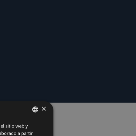
×
el sitio web y
SPANISH
aborado a partir
INGLES