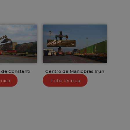
 de Constantí
Centro de Maniobras Irún
cnica
Ficha técnica